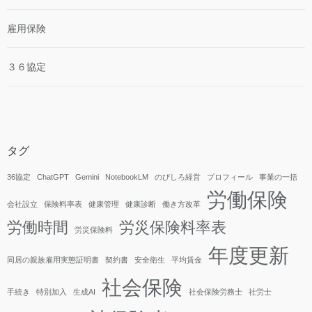
雇用保険
３６協定
タグ
36協定
ChatGPT
Gemini
NotebookLM
のびしろ経営
プロフィール
事業の一括
労働保険
会社設立
保険料率表
健康管理
健康診断
働き方改革
労働時間
労災保険料率表
労災保険料
年度更新
同居の親族雇用実態証明書
契約書
安全衛生
平均賃金
社会保険
手続き
特別加入
生成AI
社会保険労務士
社労士