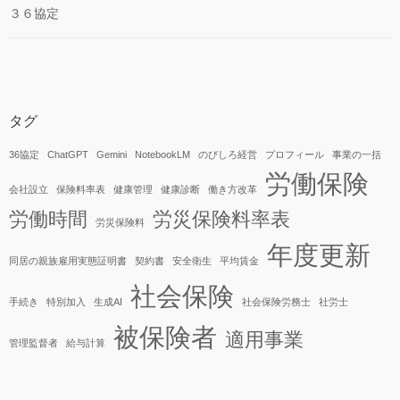
３６協定
タグ
36協定
ChatGPT
Gemini
NotebookLM
のびしろ経営
プロフィール
事業の一括
労働保険
会社設立
保険料率表
健康管理
健康診断
働き方改革
労働時間
労災保険料率表
労災保険料
年度更新
同居の親族雇用実態証明書
契約書
安全衛生
平均賃金
社会保険
手続き
特別加入
生成AI
社会保険労務士
社労士
被保険者
適用事業
管理監督者
給与計算