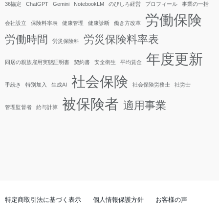
36協定
ChatGPT
Gemini
NotebookLM
のびしろ経営
プロフィール
事業の一括
労働保険
会社設立
保険料率表
健康管理
健康診断
働き方改革
労働時間
労災保険料率表
労災保険料
年度更新
同居の親族雇用実態証明書
契約書
安全衛生
平均賃金
社会保険
手続き
特別加入
生成AI
社会保険労務士
社労士
被保険者
適用事業
管理監督者
給与計算
特定商取引法に基づく表示
個人情報保護方針
お客様の声