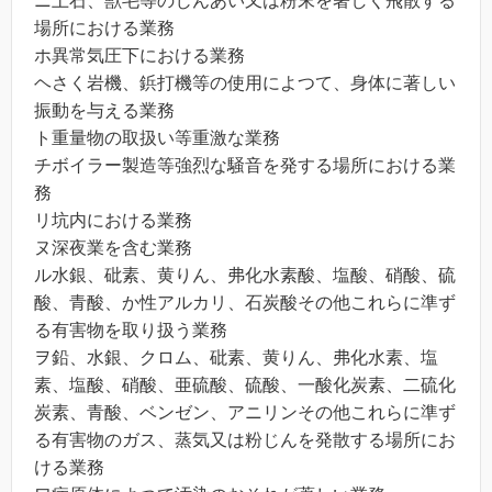
ニ土石、獣毛等のじんあい又は粉末を著しく飛散する
場所における業務
ホ異常気圧下における業務
ヘさく岩機、鋲打機等の使用によつて、身体に著しい
振動を与える業務
ト重量物の取扱い等重激な業務
チボイラー製造等強烈な騒音を発する場所における業
務
リ坑内における業務
ヌ深夜業を含む業務
ル水銀、砒素、黄りん、弗化水素酸、塩酸、硝酸、硫
酸、青酸、か性アルカリ、石炭酸その他これらに準ず
る有害物を取り扱う業務
ヲ鉛、水銀、クロム、砒素、黄りん、弗化水素、塩
素、塩酸、硝酸、亜硫酸、硫酸、一酸化炭素、二硫化
炭素、青酸、ベンゼン、アニリンその他これらに準ず
る有害物のガス、蒸気又は粉じんを発散する場所にお
ける業務