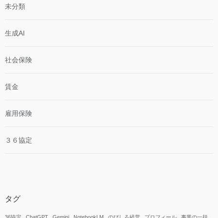
未分類
生成AI
社会保険
賃金
雇用保険
３６協定
タグ
36協定
ChatGPT
Gemini
NotebookLM
のびしろ経営
プロフィール
事業の一括