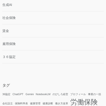
生成AI
社会保険
賃金
雇用保険
３６協定
タグ
36協定
ChatGPT
Gemini
NotebookLM
のびしろ経営
プロフィール
事業の一括
労働保険
会社設立
保険料率表
健康管理
健康診断
働き方改革